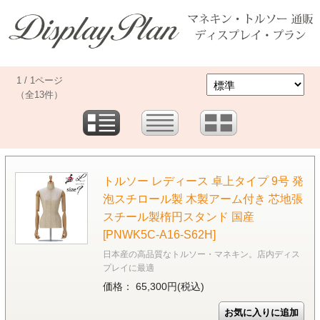
1 / 1ページ
（全13件）
トルソー レディース 卓上タイプ 9号 発
泡スチロール製 木製アーム付き 芯地張
スチール製楕円スタンド 国産
[PNWK5C-A16-S62H]
日本産の高品質なトルソー・マネキン。店内ディス
プレイに最適
価格： 65,300円(税込)